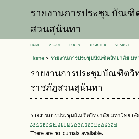
รายงานการประชุมบัณฑิต
สวนสุนันทา
HOME
ABOUT
LOGIN
REGISTER
SEARCH
Home
>
รายงานการประชุมบัณฑิตวิทยาลัย มห
รายงานการประชุมบัณฑิตวิท
ราชภัฏสวนสุนันทา
รายงานการประชุมบัณฑิตวิทยาลัย มหาวิทยาลั
A
B
C
D
E
F
G
H
I
J
K
L
M
N
O
P
Q
R
S
T
U
V
W
X
Y
Z
All
There are no journals available.