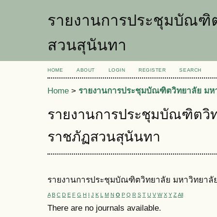
รายงานการประชุมบัณฑิต
สวนสุนันทา
HOME
ABOUT
LOGIN
REGISTER
SEARCH
Home
>
รายงานการประชุมบัณฑิตวิทยาลัย มห
รายงานการประชุมบัณฑิตวิท
ราชภัฏสวนสุนันทา
รายงานการประชุมบัณฑิตวิทยาลัย มหาวิทยาลั
A
B
C
D
E
F
G
H
I
J
K
L
M
N
O
P
Q
R
S
T
U
V
W
X
Y
Z
All
There are no journals available.