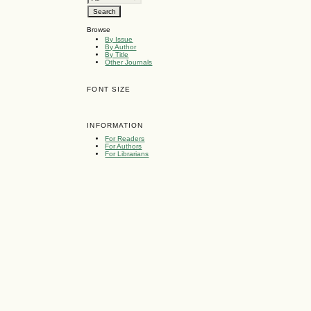
Browse
By Issue
By Author
By Title
Other Journals
FONT SIZE
INFORMATION
For Readers
For Authors
For Librarians