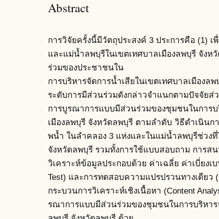
Abstract
การวิจัยครั้งนี้มีวัตถุประสงค์ 3 ประการคือ (1)
และแม่นํ้าลพบุรีในเขตเทศบาลเมืองลพบุรี จังหวัด
ร่วมของประชาชนใน
การบริหารจัดการนํ้าเสียในเขตเทศบาลเมืองลพบุรี
ระดับการมีส่วนร่วมดังกล่าวจำแนกตามปัจจัยส่
การบูรณาการแบบมีส่วนร่วมของชุมชนในการบริ
เมืองลพบุรี จังหวัดลพบุรี ตามลำดับ วิธีดำเน
พนํ้า ในลำคลอง 3 แห่งและในแม่นํ้าลพบุรีช่วงท
จังหวัดลพบุรี รวมทั้งการใช้แบบสอบถาม การสนทน
วิเคราะห์ข้อมูลประกอบด้วย ค่าเฉลี่ย ค่าเบี่ย
Test) และการทดสอบความแปรปรวนทางเดียว (On
กระบวนการวิเคราะห์เชิงเนื้อหา (Content Anal
รณาการแบบมีส่วนร่วมของชุมชนในการบริหารจั
ลพบุรี จังหวัดลพบุรี ด้วย