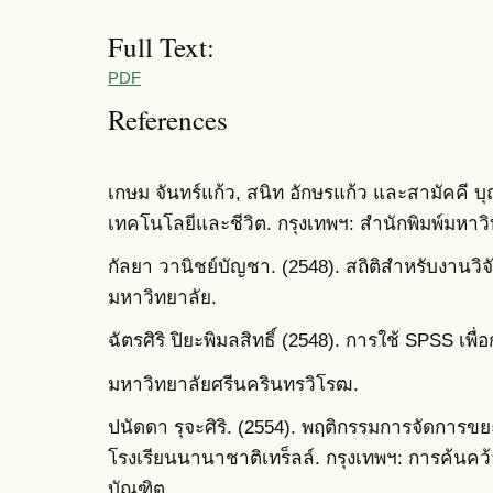
Full Text:
PDF
References
เกษม จันทร์แก้ว, สนิท อักษรแก้ว และสามัคคี บุ
เทคโนโลยีและชีวิต. กรุงเทพฯ: สำนักพิมพ์มหาว
กัลยา วานิชย์บัญชา. (2548). สถิติสำหรับงานวิจ
มหาวิทยาลัย.
ฉัตรศิริ ปิยะพิมลสิทธิ์ (2548). การใช้ SPSS เพื่
มหาวิทยาลัยศรีนครินทรวิโรฒ.
ปนัดดา รุจะศิริ. (2554). พฤติกรรมการจัดการ
โรงเรียนนานาชาติเทร็ลล์. กรุงเทพฯ: การค้น
บัณฑิต