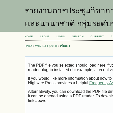
รายงานการประชุมวิชากา
และนานาชาติ กลุ่มระดับ
HOME
ABOUT
LOGIN
SEARCH
CURRENT
A
Home
>
Vol 5, No 1 (2014)
>
เข็มทอง
The PDF file you selected should load here if
reader plug-in installed (for example, a recent v
If you would like more information about how to
Highwire Press provides a helpful
Frequently A
Alternatively, you can download the PDF file di
it can be opened using a PDF reader. To downl
link above.