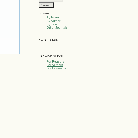
Browse
By Issue
By Author
By Title
Other Journals
FONT SIZE
INFORMATION
For Readers
For Authors
For Librarians