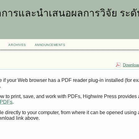
การและนำเสนอผลการวิจัย ระดับ
ARCHIVES
ANNOUNCEMENTS
Download
e if your Web browser has a PDF reader plug-in installed (for e
.
ow to print, save, and work with PDFs, Highwire Press provides 
t PDFs
.
le directly to your computer, from where it can be opened using
wnload link above.