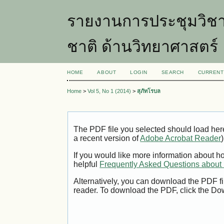
รายงานการประชุมวิชา
ชาติ ด้านวิทยาศาสตร์
HOME
ABOUT
LOGIN
SEARCH
CURRENT
Home
>
Vol 5, No 1 (2014)
>
สุภัทโรบล
The PDF file you selected should load her
a recent version of
Adobe Acrobat Reader
)
If you would like more information about h
helpful
Frequently Asked Questions abou
Alternatively, you can download the PDF fi
reader. To download the PDF, click the Do