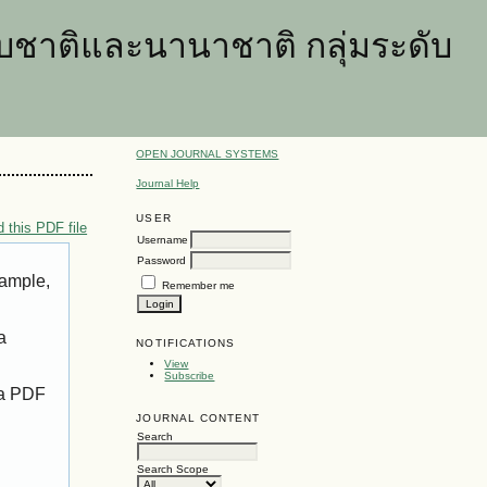
ชาติและนานาชาติ กลุ่มระดับ
OPEN JOURNAL SYSTEMS
Journal Help
USER
 this PDF file
Username
Password
xample,
Remember me
a
NOTIFICATIONS
View
Subscribe
 a PDF
JOURNAL CONTENT
Search
Search Scope