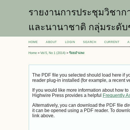
รายงานการประชุมวิชากา
และนานาชาติ กลุ่มระดับ
HOME
ABOUT
LOGIN
SEARCH
CURRENT
A
Home
>
Vol 5, No 1 (2014)
>
ร้อยอำแพง
The PDF file you selected should load here if
reader plug-in installed (for example, a recent v
If you would like more information about how to
Highwire Press provides a helpful
Frequently A
Alternatively, you can download the PDF file di
it can be opened using a PDF reader. To downl
link above.