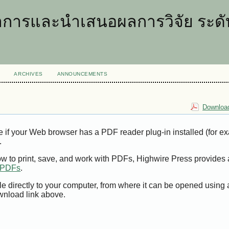
การและนำเสนอผลการวิจัย ระดับ
ARCHIVES
ANNOUNCEMENTS
Download
e if your Web browser has a PDF reader plug-in installed (for e
.
ow to print, save, and work with PDFs, Highwire Press provides 
t PDFs
.
le directly to your computer, from where it can be opened using
wnload link above.