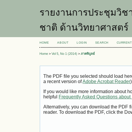
รายงานการประชุมวิชา
ชาติ ด้านวิทยาศาสตร์
HOME
ABOUT
LOGIN
SEARCH
CURRENT
Home
>
Vol 5, No 1 (2014)
>
ภาคพิบูลย์
The PDF file you selected should load her
a recent version of
Adobe Acrobat Reader
)
If you would like more information about h
helpful
Frequently Asked Questions abou
Alternatively, you can download the PDF fi
reader. To download the PDF, click the Do