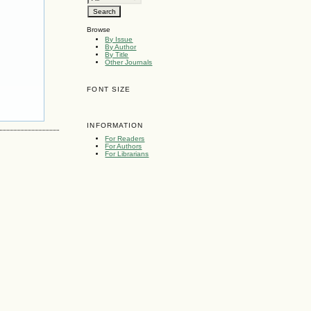
Browse
By Issue
By Author
By Title
Other Journals
FONT SIZE
INFORMATION
For Readers
For Authors
For Librarians