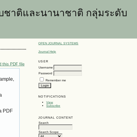
ชาติและนานาชาติ กลุ่มระดับ
OPEN JOURNAL SYSTEMS
Journal Help
USER
 this PDF file
Username
Password
xample,
Remember me
a
NOTIFICATIONS
View
Subscribe
 a PDF
JOURNAL CONTENT
Search
Search Scope