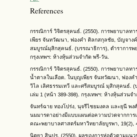
References
กรรณิการ์ วิจิตรสุคนธ์. (2550). การพยาบาลทาร
เพียร จันทวัฒนา, ฟองคำ ติลกสกุลชัย, บัญจางค์
สมบูรณ์มุสิกสุคนธ์. (บรรณาธิการ), ตำราการพย
กรุงเทพฯ: ห้างหุ้นส่วนจำกัด พรี-วัน.
กรรณิการ์ วิจิตรสุคนธ์. (2550). การพยาบาลทา
นํ้าตาลในเลือด. ในบุญเพียร จันทวัฒนา, ฟองคำ 
วิไล เลิศธรรมเทวี และศรีสมบูรณ์ มุสิกสุคนธ์
เล่ม 1 (หน้า 389-398). กรุงเทพฯ: ห้างหุ้นส่วนจำก
จันทร์ฉาย ทองโปร่ง, นุจรีไชยมงคล และยุนี พงศ์
นมมารดาอย่างมีแบบแผนต่อความปวดจากการเจ
คณะพยาบาลศาสตร์มหาวิทยาลัยบูรพา, 19(2), 
นิตยา สินปรุ. (2550). ผลของการห่อตัวตามแนว